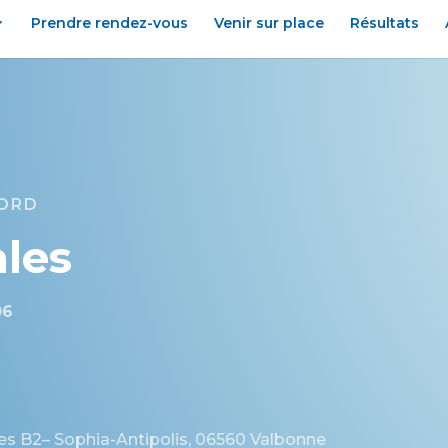
Prendre rendez-vous
Venir sur place
Résultats
NORD
ales
06
nes B2– Sophia-Antipolis, 06560 Valbonne